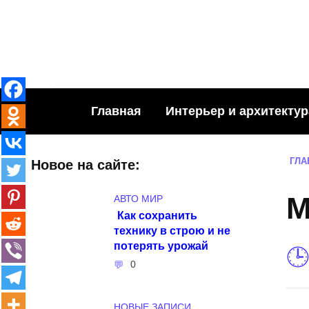
Skip
to
content
Главная
Интерьер и архитектур
ГЛА
Новое на сайте:
М
АВТО МИР
Как сохранить
технику в строю и не
потерять урожай
0
НОВЫЕ ЗАПИСИ