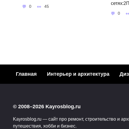
сетях:2
0
45
0
Главная
Интерьер и архитектура
Диз
Модн
Необычные
акваре
© 2008–2026 Kayrosblog.ru
подстаканники… или
Поделит
эстетика питья
Kayrosblog.ru — сайт про ремонт, строительство и арх
социаль
путешествия, хобби и бизнес.
Поделитья с друзьями в