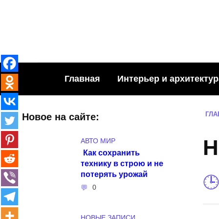
Skip
to
content
Главная
Интерьер и архитектур
ГЛА
Новое на сайте:
Н
АВТО МИР
Как сохранить
технику в строю и не
потерять урожай
0
НОВЫЕ ЗАПИСИ