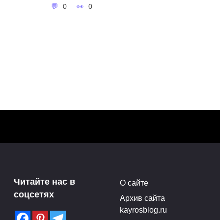
0
0
Выставка скульптур
Марии Бургановой в РАХ
Читайте нас в
О сайте
Нью-
(28.04-17.05.15)
соцсетях
Архив сайта
Поделитья с друзьями в
kayrosblog.ru
социальных сетях:3Поделились