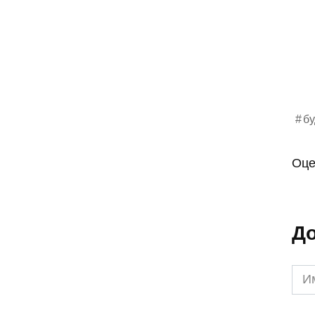
б
Оце
До
Им
*