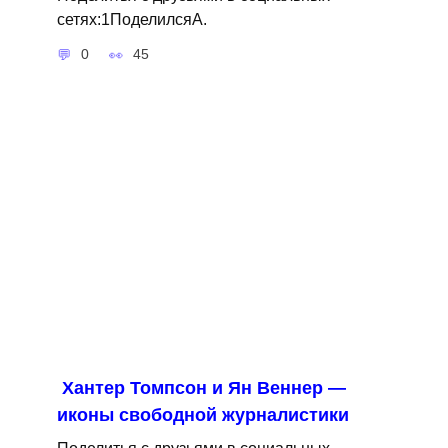
сетях:1ПоделилсяA.
0
45
Хантер Томпсон и Ян Веннер —
иконы свободной журналистики
Поделитья с друзьями в социальных