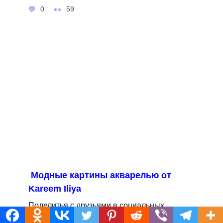
0
59
Модные картины акварелью от
Kareem Iliya
Поделитья с друзьями в социальных
сетях:68Поделились