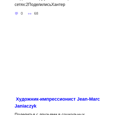
сетях:2ПоделилисьХантер
0
68
Художник-импрессионист Jean-Marc
Janiaczyk
Поделитья с друзьями в социальных