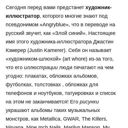
Сегодня перед вами предстанет
художник-
иллюстратор
, которого многие знают под
псевдонимом «Angryblue», что в переводе на
русский звучит, как «Злой синий». Настоящее
имя этого художника-иллюстратора Джастин
Кэмерер (Justin Kamerer). Себя он называет
«художником-шлюхой» (art whore) из-за того,
что его
иллюстрации
люди печатают на чем
угодно: плакатах, обложках альбомов,
футболках, толстовках , обложках для
телефонов и ноутбуков, татуировках и список
на этом не заканчивается! Его
рисунки
украшают альбомы таких музыкальных
монстров, как Metallica, GWAR, The Killers,
Nirvana, Nine Inch Nails, Marilyn Manson, My