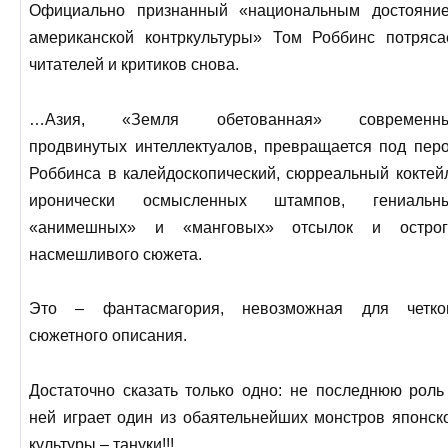
Официально признанный «национальным достояни
американской контркультуры» Том Роббинс потряса
читателей и критиков снова.
…Азия, «Земля обетованная» современн
продвинутых интеллектуалов, превращается под пер
Роббинса в калейдоскопический, сюрреальный коктей
иронически осмысленных штампов, гениальн
«анимешных» и «манговых» отсылок и острог
насмешливого сюжета.
Это – фантасмагория, невозможная для четко
сюжетного описания.
Достаточно сказать только одно: не последнюю роль
ней играет один из обаятельнейших монстров японск
культуры – тануки!!!