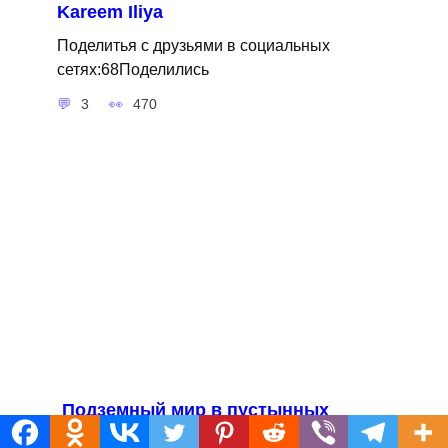
Kareem Iliya
Поделитья с друзьями в социальных
сетях:68Поделились
3
470
Подземный мир в пустынных
скалах Нью-Мехико