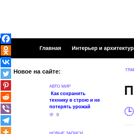
Skip
to
content
Главная
Интерьер и архитектур
ГЛА
Новое на сайте:
П
АВТО МИР
Как сохранить
технику в строю и не
потерять урожай
0
НОВЫЕ ЗАПИСИ