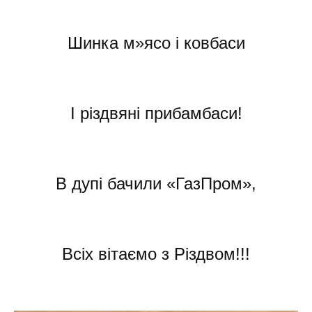
Шинка м»ясо і ковбаси
І різдвяні прибамбаси!
В дупі бачили «ГазПром»,
Всіх вітаємо з Різдвом!!!