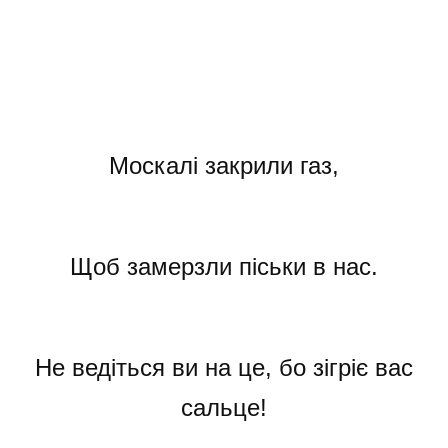
Москалі закрили газ,
Щоб замерзли піськи в нас.
Не ведіться ви на це, бо зігріє вас
сальце!