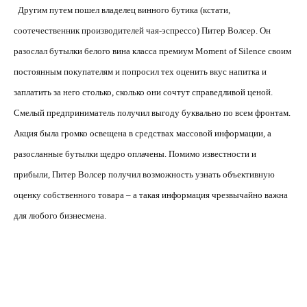
Другим путем пошел владелец винного бутика (кстати,
соотечественник производителей чая-эспрессо) Питер Волсер. Он
разослал бутылки белого вина класса премиум Moment of Silence своим
постоянным покупателям и попросил тех оценить вкус напитка и
заплатить за него столько, сколько они сочтут справедливой ценой.
Смелый предприниматель получил выгоду буквально по всем фронтам.
Акция была громко освещена в средствах массовой информации, а
разосланные бутылки щедро оплачены. Помимо известности и
прибыли, Питер Волсер получил возможность узнать объективную
оценку собственного товара – а такая информация чрезвычайно важна
для любого бизнесмена.