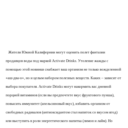
Жители Южной Калифорнии могут оценить полет фантазии
продавцов воды под маркой Activate Drinks. Утоление жажды с
помощью этой новинки снабжает ваш организм не только вожделенной
«аш-два-о», но и целым набором полезных веществ. Каких – зависит от
выбора покупателя. Activate Drinks могут накормить вас дневной
порцией витаминов (если вы предпочтете вкус фруктового пунша),
повысить иммунитет (апельсиновый вкус), избавить организм от
свободных радикалов (антиоксидантом стал напиток со вкусом ягод)
или выступить в роли энергетического напитка (лимон и лайм). Но