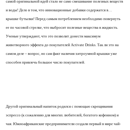
самой оригинальной идей стало не само смешивание полезных веществ
и воды! Дело в том, что инновационные добавки содержатся в…
крышке бутылки! Перед самым потреблением необходимо повернуть
ее по часовой стрелке, что выбросит полезные вещества в жидкость.
Ученые утверждают, что это позволит донести максимум
животворного эффекта до покупателей Activate Drinks. Так ли это на
самом деле – вопрос, но сам факт наличия хитроумной крышки уже
способен привлечь большое число покупателей.
Другой оригинальный напиток родился с помощью скрещивания
эспрессо (к сожалению для многих любителей, богатого кофеином) и
чая. Южноафриканские предприниматели создали первый в мире чай-