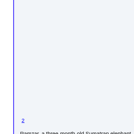
2
Ramzar, a three-month-old Sumatran elephant, w