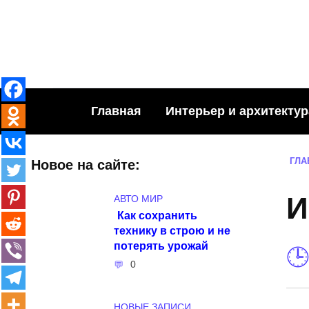
Skip
to
content
Главная
Интерьер и архитектур
ГЛА
Новое на сайте:
И
АВТО МИР
Как сохранить
технику в строю и не
потерять урожай
0
НОВЫЕ ЗАПИСИ