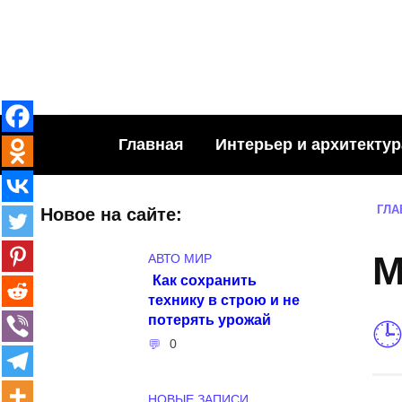
Skip
to
content
Главная
Интерьер и архитектур
ГЛА
Новое на сайте:
М
АВТО МИР
Как сохранить
технику в строю и не
потерять урожай
0
НОВЫЕ ЗАПИСИ