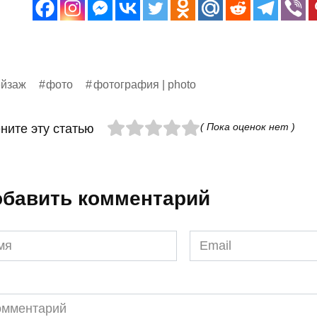
ейзаж
фото
фотография | photo
( Пока оценок нет )
ните эту статью
бавить комментарий
я
Email
*
ментарий