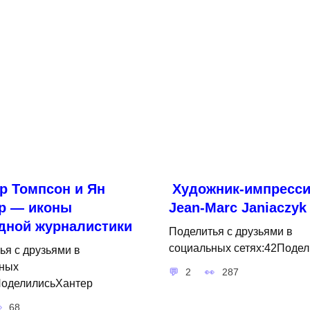
р Томпсон и Ян
Художник-импресси
р — иконы
Jean-Marc Janiaczyk
дной журналистики
Поделитья с друзьями в
социальных сетях:42Подел
ья с друзьями в
ных
2
287
ПоделилисьХантер
68