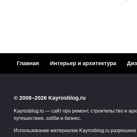
Главная
Интерьер и архитектура
Диз
Модн
Необычные
акваре
© 2008–2026 Kayrosblog.ru
подстаканники… или
Поделит
эстетика питья
Kayrosblog.ru — сайт про ремонт, строительство и арх
социаль
путешествия, хобби и бизнес.
Поделитья с друзьями в
3
социальных сетях:2Поделились
Использование материалов Kayrosblog.ru разрешено т