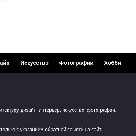
айн
Искусство
Фотографии
Хобби
ые картины
Подземный мир в
лью от Kareem Iliya
пустынных скалах 
ья с друзьями в
Мехико
итектуру, дизайн, интерьер, искусство, фотографии,
ных сетях:68Поделились
Поделитья с друзьями в
470
социальных сетях:20Подел
олько с указанием обратной ссылки на сайт.