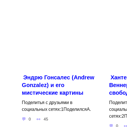
Эндрю Гонсалес (Andrew
Ханте
Gonzalez) и его
Венне
мистические картины
свобо
Поделитья с друзьями в
Поделит
социальных сетях:1ПоделилсяA.
социаль
сетях:2
0
45
0