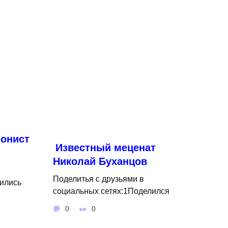
онист
Известный меценат
Николай Буханцов
Поделитья с друзьями в
ились
социальных сетях:1Поделился
0
0