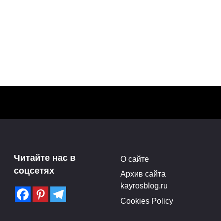
Выставка скульптур
Марии Бургановой в РАХ
Читайте нас в
О сайте
Нью-
(28.04-17.05.15)
соцсетях
Архив сайта
Поделитья с друзьями в
kayrosblog.ru
социальных сетях:3Поделились
Cookies Policy
ились
0
0