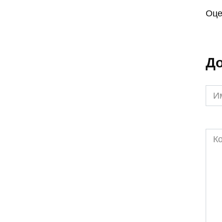
Оце
До
Им
*
Ком