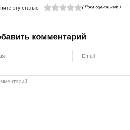
( Пока оценок нет )
ните эту статью
бавить комментарий
я
Email
*
ментарий