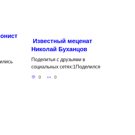
онист
Известный меценат
Николай Буханцов
Поделитья с друзьями в
ились
социальных сетях:1Поделился
0
0