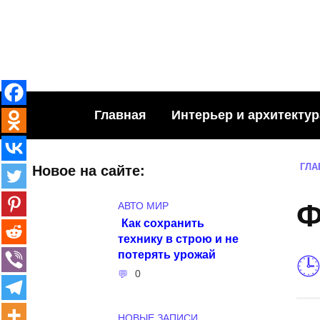
Skip
to
content
Главная
Интерьер и архитектур
ГЛА
Новое на сайте:
Ф
АВТО МИР
Как сохранить
технику в строю и не
потерять урожай
0
НОВЫЕ ЗАПИСИ