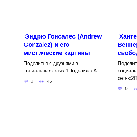
Эндрю Гонсалес (Andrew
Ханте
Gonzalez) и его
Венне
мистические картины
свобо
Поделитья с друзьями в
Поделит
социальных сетях:1ПоделилсяA.
социаль
сетях:2
0
45
0