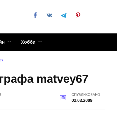
йн
Хобби
67
графа matvey67
В
ОПУБЛИКОВАНО
02.03.2009