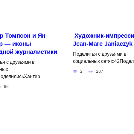
р Томпсон и Ян
Художник-импресси
р — иконы
Jean-Marc Janiaczyk
дной журналистики
Поделитья с друзьями в
социальных сетях:42Подел
ья с друзьями в
ных
2
287
ПоделилисьХантер
68