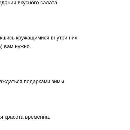
едании вкусного салата.
лекшись кружащимися внутри них
) вам нужно.
лаждаться подарками зимы.
ся красота временна.