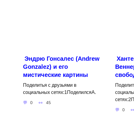
Эндрю Гонсалес (Andrew
Ханте
Gonzalez) и его
Венне
мистические картины
свобо
Поделитья с друзьями в
Поделит
социальных сетях:1ПоделилсяA.
социаль
сетях:2
0
45
0