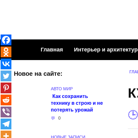
Skip
to
content
Главная
Интерьер и архитектур
ГЛА
Новое на сайте:
К
АВТО МИР
Как сохранить
технику в строю и не
потерять урожай
0
НОВЫЕ ЗАПИСИ