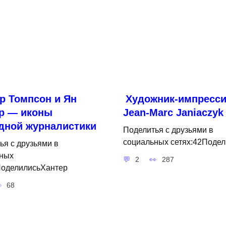
р Томпсон и Ян
Художник-импресси
р — иконы
Jean-Marc Janiaczyk
дной журналистики
Поделитья с друзьями в
социальных сетях:42Подел
ья с друзьями в
ных
2
287
ПоделилисьХантер
68