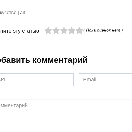
кусство | art
( Пока оценок нет )
ните эту статью
бавить комментарий
я
Email
*
ментарий