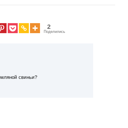
2
Поделились
емляной свиньи?