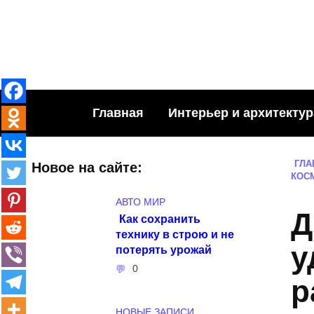
Skip
to
content
Главная
Интерьер и архитектур
ГЛА
Новое на сайте:
КОС
АВТО МИР
Д
Как сохранить
технику в строю и не
у
потерять урожай
0
р
НОВЫЕ ЗАПИСИ