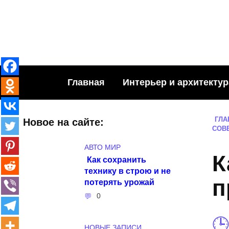
Skip
to
content
Главная
Интерьер и архитектур
ГЛА
Новое на сайте:
СОВ
АВТО МИР
К
Как сохранить
технику в строю и не
п
потерять урожай
0
НОВЫЕ ЗАПИСИ