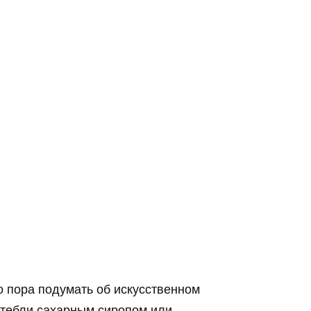
о пора подумать об искусственном
стебли сахарным сиропом или