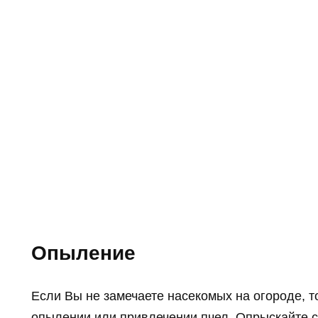
Опыление
Если Вы не замечаете насекомых на огороде, т
опылении или привлечении пчел. Опрыскайте 