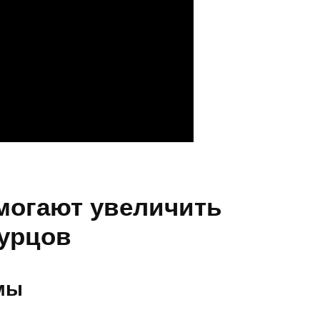
могают увеличить
гурцов
мы