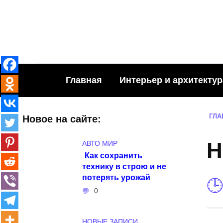
Skip
to
content
Главная
Интерьер и архитектур
ГЛА
Новое на сайте:
Н
АВТО МИР
Как сохранить
технику в строю и не
потерять урожай
0
НОВЫЕ ЗАПИСИ