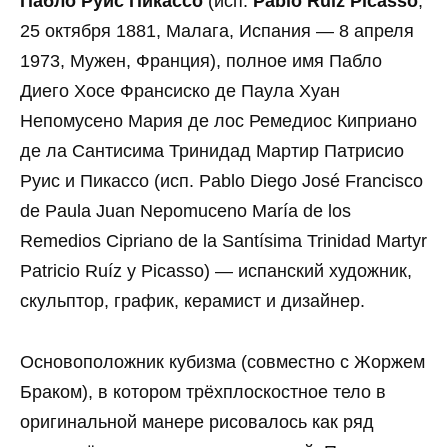
Пабло Руис Пикассо
(исп.
Pablo Ruiz Picasso
,
25 октября 1881, Малага, Испания — 8 апреля
1973, Мужен, Франция), полное имя Пабло
Диего Хосе Франсиско де Паула Хуан
Непомусено Мария де лос Ремедиос Киприано
де ла Сантисима Тринидад Мартир Патрисио
Руис и Пикассо (исп. Pablo Diego José Francisco
de Paula Juan Nepomuceno María de los
Remedios Cipriano de la Santísima Trinidad Martyr
Patricio Ruíz y Picasso) — испанский художник,
скульптор, график, керамист и дизайнер.
Основоположник кубизма (совместно с Жоржем
Браком), в котором трёхплоскостное тело в
оригинальной манере рисовалось как ряд