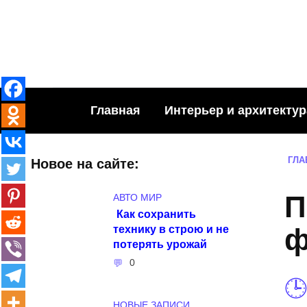
Skip
to
content
Главная
Интерьер и архитектур
ГЛА
Новое на сайте:
П
АВТО МИР
Как сохранить
технику в строю и не
ф
потерять урожай
0
НОВЫЕ ЗАПИСИ