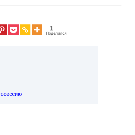
1
Поделился
тосессию