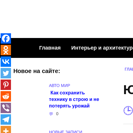
Skip
to
content
Главная
Интерьер и архитектур
ГЛА
Новое на сайте:
Ю
АВТО МИР
Как сохранить
технику в строю и не
потерять урожай
0
НОВЫЕ ЗАПИСИ