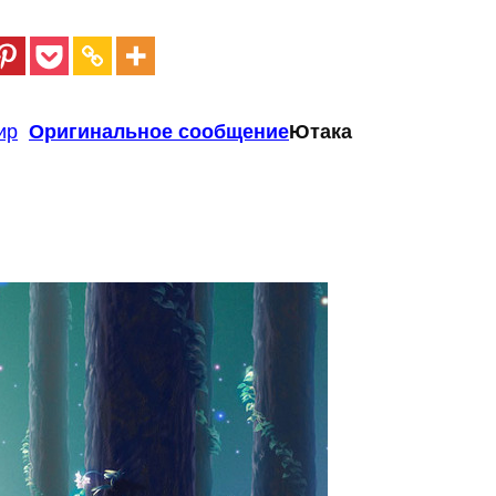
ир
Оригинальное сообщение
Ютака