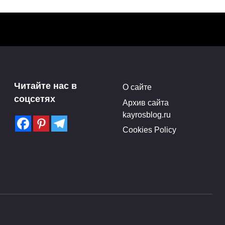
е
Необычные обручальные
Читайте нас в
О сайте
 все
кольца — особенная
соцсетях
Архив сайта
история любви
kayrosblog.ru
Поделитья с друзьями в
Cookies Policy
лся
социальных сетях:1Поделился
0
0