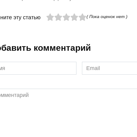
( Пока оценок нет )
ните эту статью
бавить комментарий
я
Email
*
ментарий