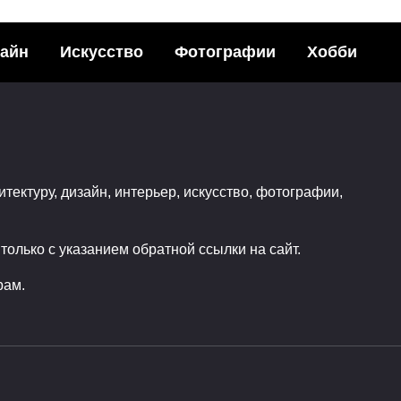
айн
Искусство
Фотографии
Хобби
ивные пакеты
FILBE — тактически
льного характера
военные рюкзаки на
случаи жизни
итектуру, дизайн, интерьер, искусство, фотографии,
ья с друзьями в
ных сетях:3Поделились
Поделитья с друзьями в
социальных сетях:1Подели
0
олько с указанием обратной ссылки на сайт.
0
0
рам.