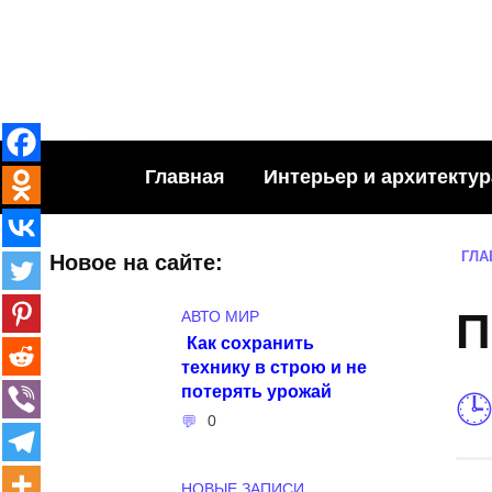
Skip
to
content
Главная
Интерьер и архитектур
ГЛА
Новое на сайте:
П
АВТО МИР
Как сохранить
технику в строю и не
потерять урожай
0
НОВЫЕ ЗАПИСИ