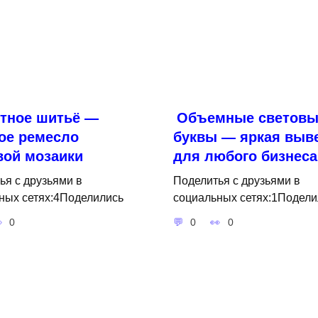
тное шитьё —
Объемные световы
ое ремесло
буквы — яркая выв
вой мозаики
для любого бизнеса
ья с друзьями в
Поделитья с друзьями в
ных сетях:4Поделились
социальных сетях:1Подели
0
0
0