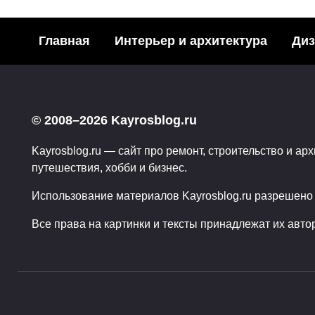
Главная
Интерьер и архитектура
Диз
Дизайн бутылки для
Креат
© 2008–2026 Kayrosblog.ru
продуктов и ее роль в
социа
маркетинге
Kayrosblog.ru — сайт про ремонт, строительство и арх
Поделит
путешествия, хобби и бизнес.
социаль
Поделитья с друзьями в
социальных сетях:2Поделились
0
Использование материалов Kayrosblog.ru разрешено т
0
0
Все права на картинки и тексты принадлежат их авто