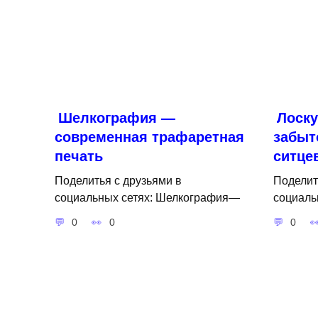
Шелкография —
Лоску
современная трафаретная
забыт
печать
ситце
Поделитья с друзьями в
Поделит
социальных сетях: Шелкография—
социаль
0
0
0