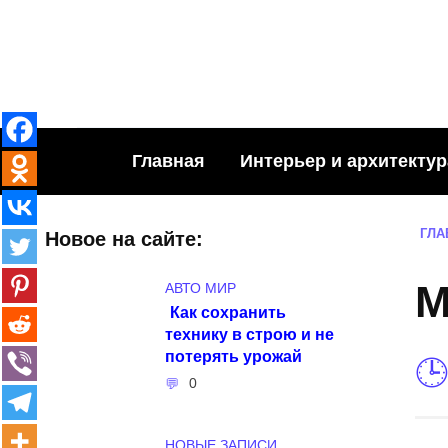
Skip
to
content
Главная
Интерьер и архитектур
ГЛА
Новое на сайте:
M
АВТО МИР
Как сохранить
технику в строю и не
потерять урожай
0
НОВЫЕ ЗАПИСИ