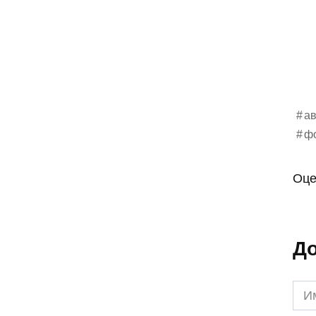
ав
ф
Оце
До
Им
*