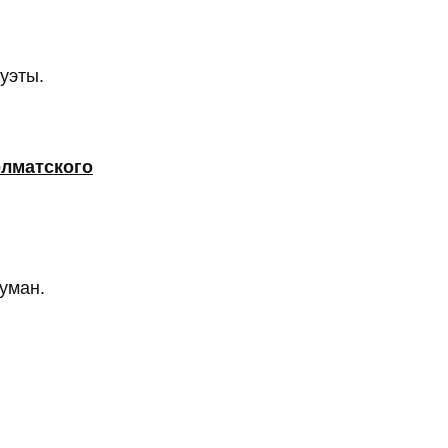
уэты.
олматского
уман.