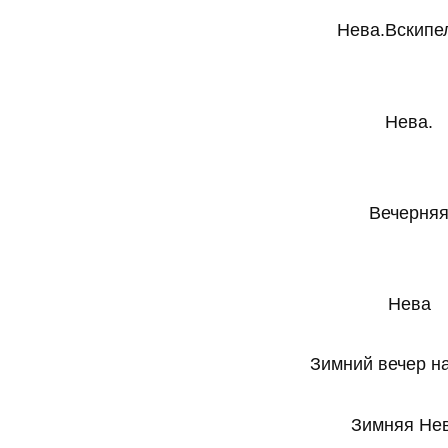
Нева.Вскип
Нева.
Вечерня
Нева
Зимний вечер н
Зимняя Нев