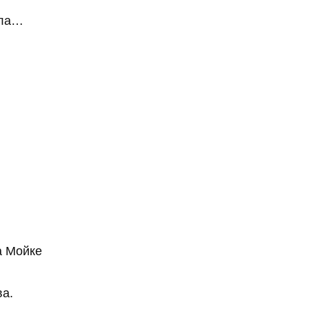
ела…
я
а Мойке
а.