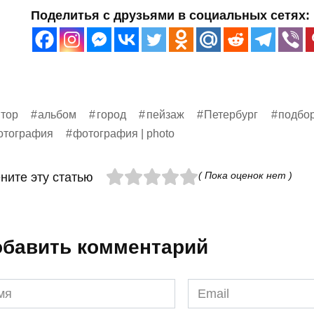
Поделитья с друзьями в социальных сетях:
тор
альбом
город
пейзаж
Петербург
подбо
отография
фотография | photo
( Пока оценок нет )
ните эту статью
бавить комментарий
я
Email
*