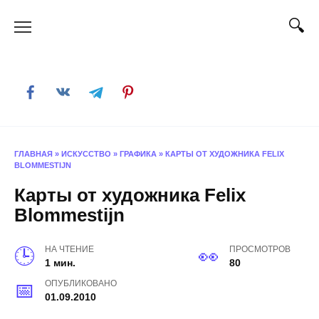
Skip
to
content
ГЛАВНАЯ
»
ИСКУССТВО
»
ГРАФИКА
»
КАРТЫ ОТ ХУДОЖНИКА FELIX
BLOMMESTIJN
Карты от художника Felix
Blommestijn
НА ЧТЕНИЕ
ПРОСМОТРОВ
1 мин.
80
ОПУБЛИКОВАНО
01.09.2010