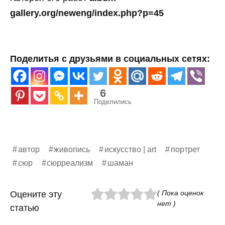
gallery.org/neweng/index.php?p=45
Поделитья с друзьями в социальных сетях:
6
Поделились
автор
живопись
искусство | art
портрет
сюр
сюрреализм
шаман
( Пока оценок
Оцените эту
нет )
статью