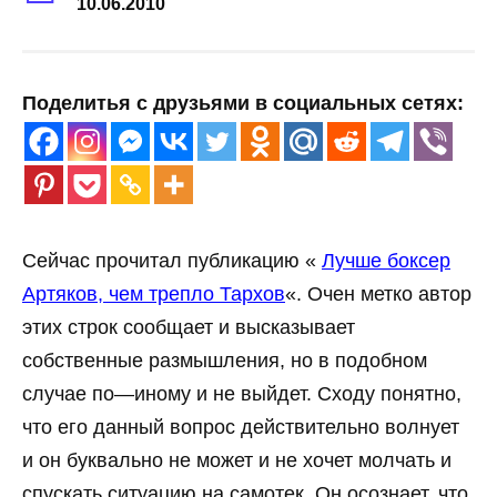
10.06.2010
Поделитья с друзьями в социальных сетях:
Сейчас
прочитал
публикацию «
Лучше
боксер
Артяков,
чем
трепло
Тархов
«. Очен
метко
автор
этих строк
сообщает
и
высказывает
собственные
размышления
,
но
в
подобном
случае
по
—
иному
и
не
выйдет
.
Сходу
понятно,
что его
данный
вопрос
действительно
волнует
и
он
буквально
не
может и не хочет
молчать и
спускать ситуацию на самотек
.
Он
осознает
,
что