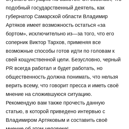
подобный
государственный деятель
,
как
губернатор
Самарской
области
Владимир
Артяков
имеет возможность
остаться «
за
бортом»,
исключительно
из
—
за
того
,
что
его
соперник
Виктор
Тархов,
применяя
все
возможные способы готов идти по головам к
свей кощунственной цели.
Безусловно
,
черный
PR
всегда работал и будет работать, но
общественность должна понимать, что нельзя
верить всему, что говорит пресса и иметь своё
мнение на сложившуюся ситуацию.
Рекомендую вам также прочесть данную
статью, в которой приведено интервью с
Владимиром
Артяковым и составить своё
мнение об этом человеке!