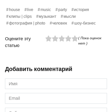
house
live
music
party
история
клипы | clips
музыкант
мысли
фотография | photo
человек
шоу-бизнес
( Пока оценок
Оцените эту
нет )
статью
Добавить комментарий
Имя
*
Email
*
Сайт