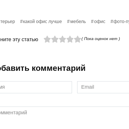
терьер
какой офис лучше
мебель
офис
фото-п
( Пока оценок нет )
ните эту статью
бавить комментарий
я
Email
*
ментарий