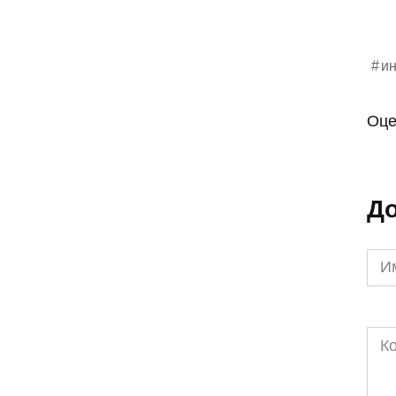
ин
Оце
До
Им
*
Ком