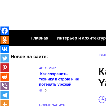
Skip
to
content
Главная
Интерьер и архитектур
ГЛА
Новое на сайте:
К
АВТО МИР
Как сохранить
технику в строю и не
Y
потерять урожай
0
НОВЫЕ ЗАПИСИ