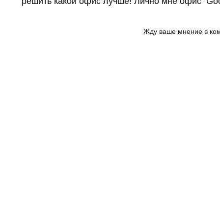
решить какой офис лучше! Лично мне офис Go
Жду ваше мнение в ко