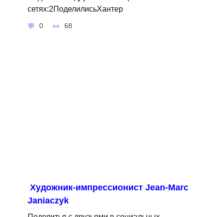
сетях:2ПоделилисьХантер
0
68
Художник-импрессионист Jean-Marc
Janiaczyk
Поделитья с друзьями в социальных