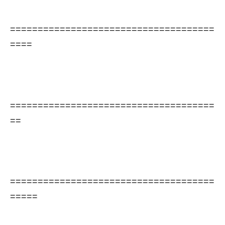
=====================================
====
=====================================
==
=====================================
=====