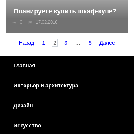
Планируете купить шкаф-купе?
0
17.02.2018
Пагинация
Назад
1
2
3
…
6
Далее
записей
Главная
Интерьер и архитектура
Дизайн
Искусство