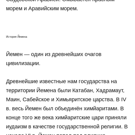
морем и Аравийским морем.
История Йемена
Йемен — один из древнейших очагов
цивилизации.
Древнейшие известные нам государства на
территории Йемена были Катабан, Хадрамаут,
Маин, Сабейское и Химьяритское царства. В IV
в. весь Йемен был объединён химйаритами. В
конце того же века химйаритские цари приняли
иудаизм в качестве государственной религии. В