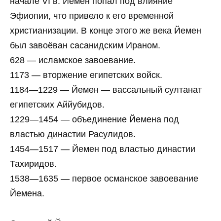
начале VI в. Йемен попал под влияние
Эфиопии, что привело к его временной
христианизации. В конце этого же века Йемен
был завоёван сасанидским Ираном.
628 — исламское завоевание.
1173 — вторжение египетских войск.
1184—1229 — Йемен — вассальный султанат
египетских Аййубидов.
1229—1454 — объединение Йемена под
властью династии Расулидов.
1454—1517 — Йемен под властью династии
Тахиридов.
1538—1635 — первое османское завоевание
Йемена.