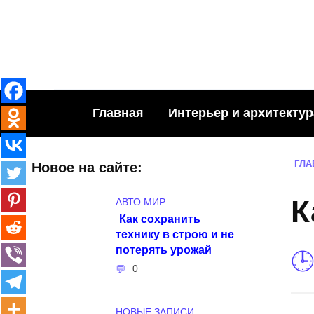
Skip
to
content
Главная
Интерьер и архитектур
ГЛА
Новое на сайте:
К
АВТО МИР
Как сохранить
технику в строю и не
потерять урожай
0
НОВЫЕ ЗАПИСИ