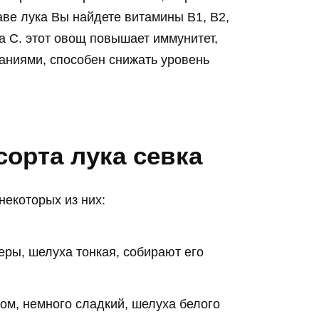
аве лука Вы найдете витамины В1, В2,
на С. этот овощ повышает иммунитет,
аниями, способен снижать уровень
орта лука севка
некоторых из них:
еры, шелуха тонкая, собирают его
ом, немного сладкий, шелуха белого