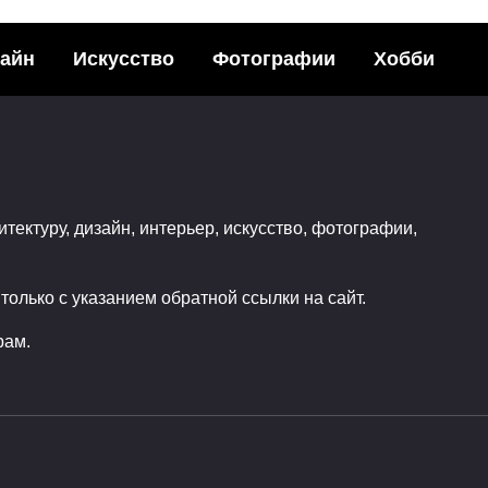
айн
Искусство
Фотографии
Хобби
achina — фильм
Очень странные де
еля-фантаста
сериал для рожден
а Гарленда
80-е
итектуру, дизайн, интерьер, искусство, фотографии,
ья с друзьями в
Поделитья с друзьями в
ных
социальных сетях:3Подели
ПоделилсяНедавно
0
0
олько с указанием обратной ссылки на сайт.
0
рам.