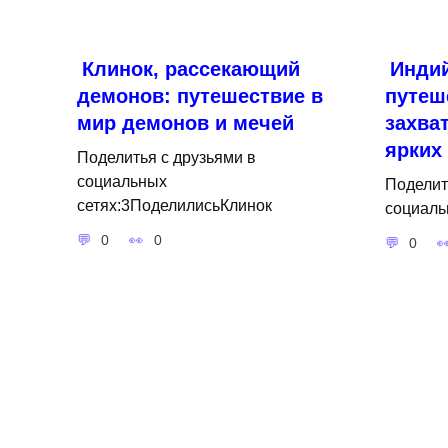
Клинок, рассекающий
Индий
демонов: путешествие в
путеш
мир демонов и мечей
захва
ярких
Поделитья с друзьями в
социальных
Поделит
сетях:3ПоделилисьКлинок
социаль
0
0
0