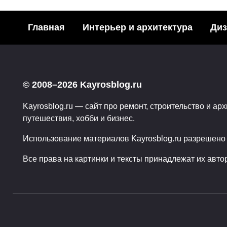
Главная
Интерьер и архитектура
Диз
Бондарчук Сергей
Ex M
Федорович — знаменитый
писат
актер и режиссер
© 2008–2026 Kayrosblog.ru
Алекс
Поделитья с друзьями в
Kayrosblog.ru — сайт про ремонт, строительство и арх
Поделит
социальных
путешествия, хобби и бизнес.
социаль
сетях:2ПоделилисьЗнаменитый
сетях:1
Использование материалов Kayrosblog.ru разрешено т
0
0
0
Все права на картинки и тексты принадлежат их авто