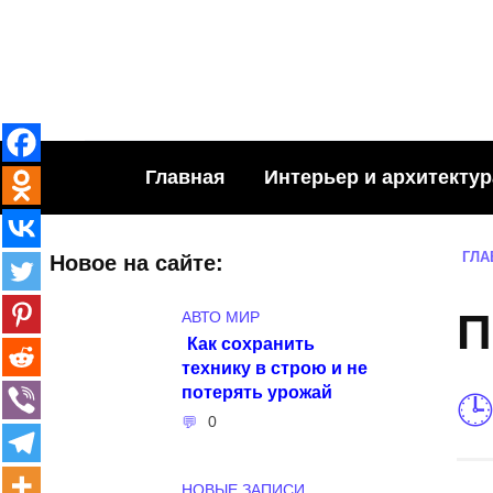
Skip
to
content
Главная
Интерьер и архитектур
ГЛА
Новое на сайте:
П
АВТО МИР
Как сохранить
технику в строю и не
потерять урожай
0
НОВЫЕ ЗАПИСИ