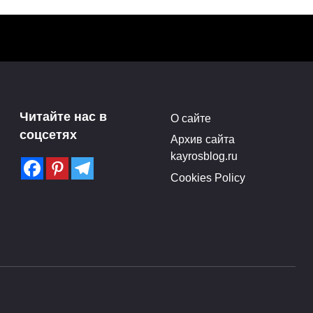
ла —
Обзор сериала
ных в
«Зачарованные» — гид
Читайте нас в
О сайте
киномана
соцсетях
Архив сайта
Поделитья с друзьями в
kayrosblog.ru
лись
социальных сетях: Действия
Cookies Policy
сериала «
0
0