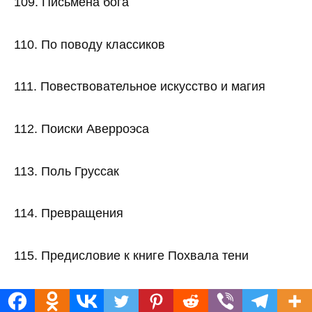
109. Письмена бога
110. По поводу классиков
111. Повествовательное искусство и магия
112. Поиски Аверроэса
113. Поль Груссак
114. Превращения
115. Предисловие к книге Похвала тени
116. Предисловие к книге «Похвала тени»