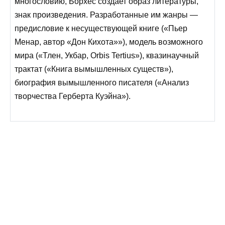
многословию, Борхес создает образ литературы,
знак произведения. Разработанные им жанры —
предисловие к несуществующей книге («Пьер
Менар, автор «Дон Кихота»»), модель возможного
мира («Тлен, Укбар, Orbis Tertius»), квазинаучный
трактат («Книга вымышленных существ»),
биография вымышленного писателя («Анализ
творчества Герберта Куэйна»).