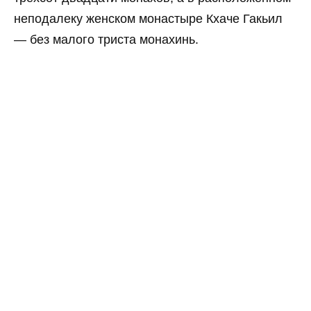
неподалеку женском монастыре Кхаче Гакьил
— без малого триста монахинь.