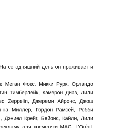
 На сегодняшний день он проживает и
ак Меган Фокс, Микки Рурк, Орландо
тин Тимберлейк, Кэмерон Диаз, Лили
ed Zeppelin, Джереми Айронс, Джош
иенна Миллер, Гордон Рамсей, Робби
н, Дэниел Крейг, Бейонс, Кайли, Лили
екламу для косметики MAC, L’Oréal,