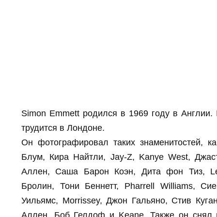
Simon Emmett родился в 1969 году в Англии.
трудится в Лондоне.
Он фотографировал таких знаменитостей, к
Блум, Кира Найтли, Jay-Z, Kanye West, Джас
Аллен, Саша Барон Коэн, Дита фон Тиз, L
Бролин, Тони Беннетт, Pharrell Williams, С
Уильямс, Morrissey, Джон Гальяно, Стив Куга
Аллен, Боб Гелдоф и Keane. Также он снял р