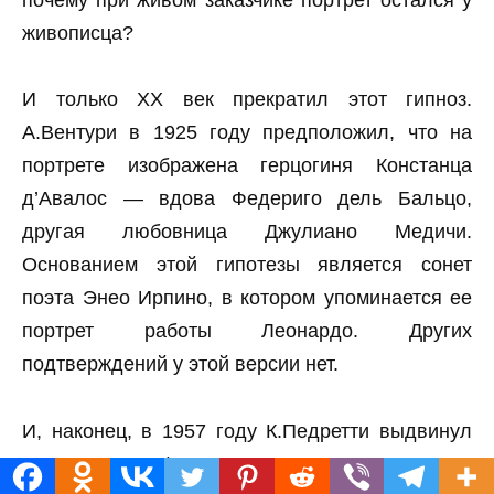
живописца?
И только ХХ век прекратил этот гипноз.
А.Вентури в 1925 году предположил, что на
портрете изображена герцогиня Констанца
д’Авалос — вдова Федериго дель Бальцо,
другая любовница Джулиано Медичи.
Основанием этой гипотезы является сонет
поэта Энео Ирпино, в котором упоминается ее
портрет работы Леонардо. Других
подтверждений у этой версии нет.
И, наконец, в 1957 году К.Педретти выдвинул
версию Пачифики Брандано. Именно эта